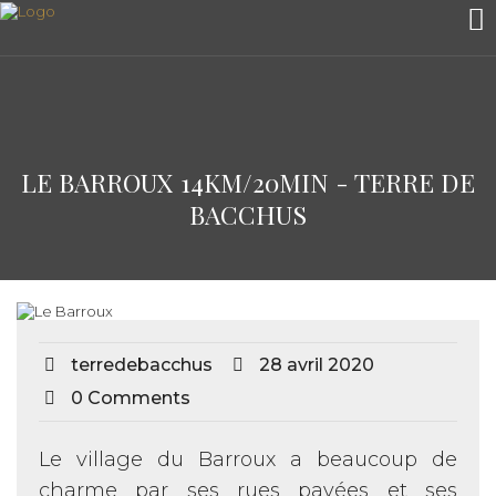
LE BARROUX 14KM/20MIN - TERRE DE
BACCHUS
terredebacchus
28 avril 2020
0 Comments
Le village du Barroux a beaucoup de
charme par ses rues pavées et ses